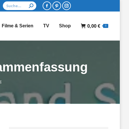
Search:
Facebook
Pinterest
Instagram
page
page
page
0,00
€
Filme & Serien
TV
Shop
opens
opens
opens
0
in
in
in
new
new
new
window
window
window
usammenfassung
g