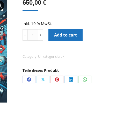
650,00
€
inkl. 19 % MwSt.
Video-
Add to cart
﹣
﹢
Editing:
Event
Rückblick/Zusammenfassung
Category:
Unkategorisiert
quantity
Teile dieses Produkt
Teilen
Teilen
Teilen
Teilen
Teilen
auf
auf
auf
auf
auf
Facebook
X
Pinterest
LinkedIn
WhatsApp