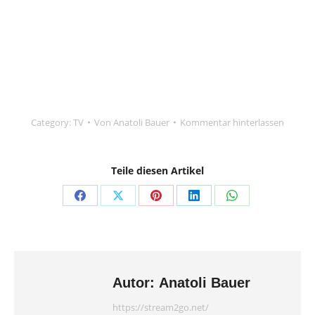
Category:
TV
Von
Anatoli Bauer
Kommentar hinterlassen
Teile diesen Artikel
Teilen
Teilen
Teilen
Teilen
Teilen
auf
auf
auf
auf
auf
Facebook
X
Pinterest
LinkedIn
WhatsApp
Autor:
Anatoli Bauer
https://stream2go.net/