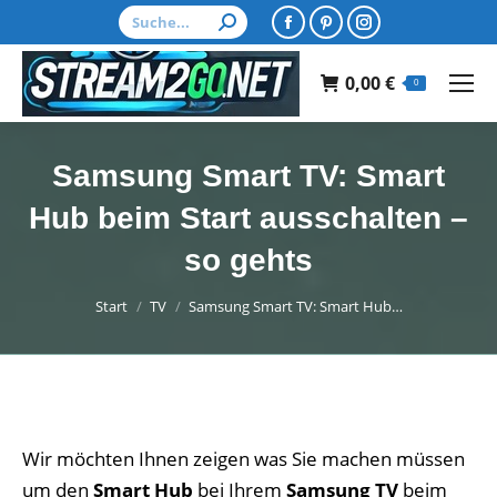
Search:
Facebook
Pinterest
Instagram
page
page
page
0,00
€
opens
opens
opens
0
in
in
in
new
new
new
Samsung Smart TV: Smart
window
window
window
Hub beim Start ausschalten –
so gehts
Sie befinden sich hier:
Start
TV
Samsung Smart TV: Smart Hub…
Wir möchten Ihnen zeigen was Sie machen müssen
um den
Smart Hub
bei Ihrem
Samsung TV
beim